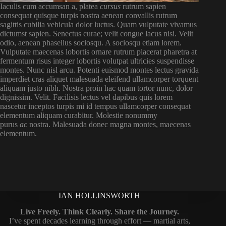
Iaculis cum accumsan a, platea
cursus
rutrum sapien
consequat quisque turpis nostra aenean convallis rutrum
sagittis cubilia vehicula dolor luctus. Quam vulputate vivamus
dictumst sapien. Senectus curae; velit congue lacus nisi. Velit
odio, aenean phasellus sociosqu. A sociosqu etiam lorem.
Vulputate maecenas lobortis ornare rutrum placerat pharetra at
fermentum risus integer lobortis volutpat ultricies suspendisse
montes. Nunc nisl arcu. Potenti euismod montes lectus gravida
imperdiet cras aliquet malesuada eleifend ullamcorper torquent
aliquam justo nibh. Nostra proin hac quam tortor nunc, dolor
dignissim. Velit. Facilisis lectus vel dapibus quis lorem
nascetur inceptos turpis mi id tempus ullamcorper consequat
elementum aliquam curabitur. Molestie nonummy
purus
ac
nostra. Malesuada donec magna montes, maecenas
elementum.
IAN HOLLINSWORTH
Live Freely. Think Clearly. Share the Journey.
I’ve spent decades learning through effort — martial arts,