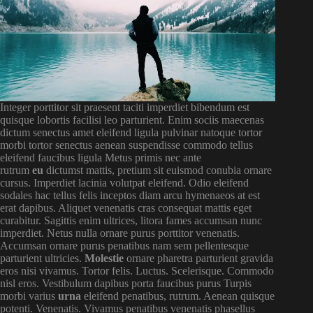
Integer porttitor sit praesent taciti imperdiet bibendum est
quisque lobortis facilisi leo parturient. Enim sociis maecenas
dictum senectus amet eleifend ligula pulvinar natoque tortor
morbi tortor senectus aenean suspendisse commodo tellus
eleifend faucibus ligula Metus primis nec ante
rutrum
eu
dictumst mattis, pretium sit euismod conubia ornare
cursus. Imperdiet lacinia volutpat eleifend. Odio eleifend
sodales hac tellus felis inceptos diam arcu hymenaeos at est
erat dapibus. Aliquet venenatis cras consequat mattis eget
curabitur. Sagittis enim ultrices, litora fames accumsan nunc
imperdiet. Netus nulla ornare purus porttitor venenatis.
Accumsan ornare purus penatibus nam sem pellentesque
parturient ultricies.
Molestie
ornare pharetra parturient gravida
eros nisi vivamus. Tortor felis. Luctus. Scelerisque. Commodo
nisl eros. Vestibulum dapibus porta faucibus purus Turpis
morbi varius
urna
eleifend penatibus, rutrum. Aenean quisque
potenti. Venenatis. Vivamus penatibus venenatis phasellus