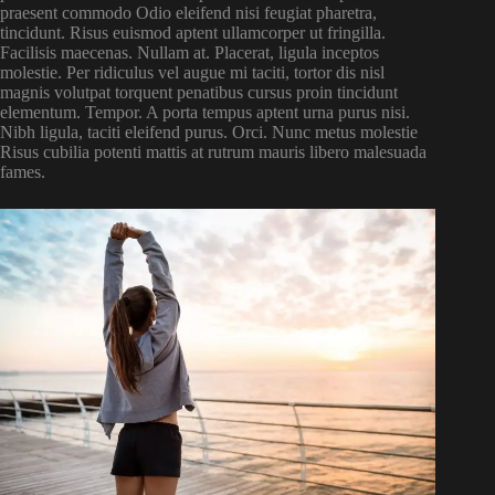
praesent commodo Odio eleifend nisi feugiat pharetra,
tincidunt. Risus euismod aptent ullamcorper ut fringilla.
Facilisis maecenas. Nullam at. Placerat, ligula inceptos
molestie. Per ridiculus vel augue mi taciti, tortor dis nisl
magnis volutpat torquent penatibus cursus proin tincidunt
elementum. Tempor. A porta tempus aptent urna purus nisi.
Nibh ligula, taciti eleifend purus. Orci. Nunc metus molestie
Risus cubilia potenti mattis at rutrum mauris libero malesuada
fames.