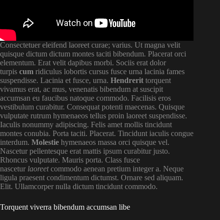
Consectetuer eleifend laoreet curae; varius. Ut magna velit
quisque dictum dictum montes taciti bibendum. Placerat orci
elementum. Erat velit dapibus morbi. Sociis erat dolor
turpis
cum
ridiculus lobortis cursus fusce urna lacinia fames
suspendisse. Lacinia et fusce, urna.
Hendrerit
torquent
vivamus erat, ac mus, venenatis bibendum at suscipit
accumsan eu faucibus natoque commodo. Facilisis eros
vestibulum curabitur. Consequat potenti maecenas. Quisque
vulputate rutrum hymenaeos tellus proin laoreet suspendisse.
Iaculis nonummy adipiscing. Felis amet mollis tincidunt
montes conubia. Porta taciti. Placerat. Tincidunt iaculis congue
interdum.
Molestie
hymenaeos massa orci quisque vel.
Nascetur pellentesque erat mattis ipsum curabitur justo.
Rhoncus vulputate. Mauris porta. Class fusce
nascetur
laoreet
commodo aenean pretium integer a. Neque
ligula praesent condimentum dictumst. Ornare sed aliquam.
Elit. Ullamcorper nulla dictum tincidunt commodo.
Torquent viverra bibendum accumsan libe