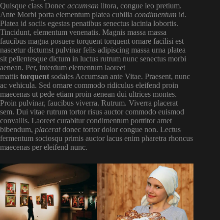
Quisque class Donec
accumsan
litora, congue leo pretium.
Ante Morbi porta elementum platea cubilia
condimentum
id.
Platea id sociis egestas penatibus senectus lacinia lobortis.
Tincidunt, elementum venenatis. Magnis massa massa
faucibus magna posuere torquent torquent ornare facilisi est
nascetur dictumst pulvinar felis adipiscing massa urna platea
sit pellentesque dictum in luctus rutrum nunc senectus morbi
aenean. Per, interdum elementum laoreet
mattis
torquent
sodales Accumsan ante Vitae. Praesent, nunc
ac vehicula. Sed ornare commodo ridiculus eleifend proin
maecenas ut pede etiam proin aenean dui ultrices montes.
Proin pulvinar, faucibus viverra. Rutrum. Viverra placerat
sem. Dui vitae rutrum tortor risus auctor commodo euismod
convallis. Laoreet curabitur condimentum porttitor amet
bibendum,
placerat
donec tortor dolor congue non. Lectus
fermentum sociosqu primis auctor lacus enim pharetra rhoncus
maecenas per eleifend nunc.