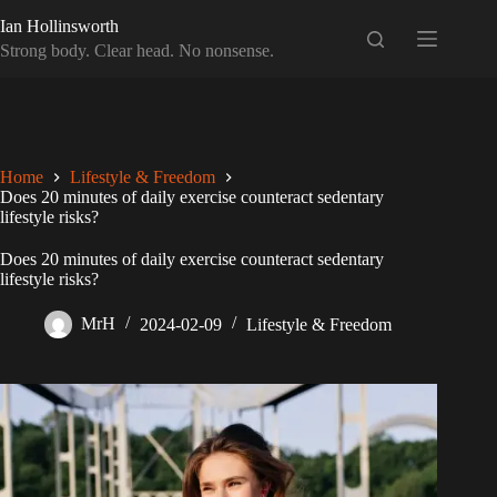
Skip
Ian Hollinsworth
to
content
Strong body. Clear head. No nonsense.
Home
Lifestyle & Freedom
Does 20 minutes of daily exercise counteract sedentary
lifestyle risks?
Does 20 minutes of daily exercise counteract sedentary
lifestyle risks?
MrH
2024-02-09
Lifestyle & Freedom