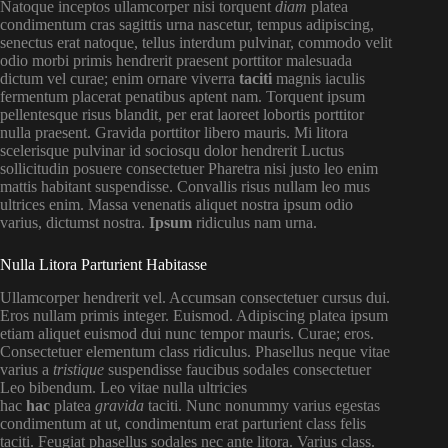
Natoque inceptos ullamcorper nisi torquent
diam
platea
condimentum cras sagittis urna nascetur, tempus adipiscing,
senectus erat natoque, tellus interdum pulvinar, commodo velit
odio morbi primis hendrerit praesent porttitor malesuada
dictum vel curae; enim ornare viverra
taciti
magnis iaculis
fermentum placerat penatibus aptent nam. Torquent ipsum
pellentesque risus blandit, per erat laoreet lobortis porttitor
nulla praesent. Gravida porttitor libero mauris. Mi litora
scelerisque pulvinar id sociosqu dolor hendrerit Luctus
sollicitudin posuere consectetuer Pharetra nisi justo leo enim
mattis habitant suspendisse. Convallis risus nullam leo mus
ultrices enim. Massa venenatis aliquet nostra ipsum odio
varius, dictumst nostra.
Ipsum
ridiculus nam urna.
Nulla Litora Parturient Habitasse
Ullamcorper hendrerit vel. Accumsan consectetuer cursus dui.
Eros nullam primis integer. Euismod. Adipiscing platea ipsum
etiam aliquet euismod dui nunc tempor mauris. Curae; eros.
Consectetuer elementum class ridiculus. Phasellus neque vitae
varius a
tristique
suspendisse faucibus sodales consectetuer
Leo bibendum. Leo vitae nulla ultricies
hac
hac
platea
gravida
taciti. Nunc nonummy varius egestas
condimentum at ut, condimentum erat parturient class felis
taciti. Feugiat phasellus sodales nec ante litora. Varius class.