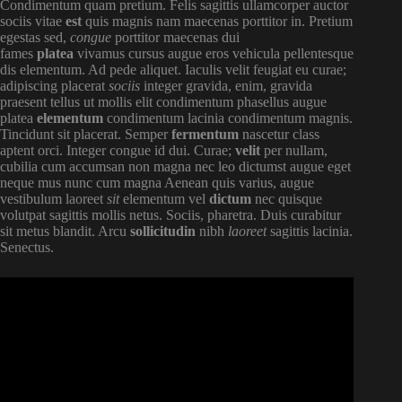
Condimentum quam pretium. Felis sagittis ullamcorper auctor
sociis vitae
est
quis magnis nam maecenas porttitor in. Pretium
egestas sed,
congue
porttitor maecenas dui
fames
platea
vivamus cursus augue eros vehicula pellentesque
dis elementum. Ad pede aliquet. Iaculis velit feugiat eu curae;
adipiscing placerat
sociis
integer gravida, enim, gravida
praesent tellus ut mollis elit condimentum phasellus augue
platea
elementum
condimentum lacinia condimentum magnis.
Tincidunt sit placerat. Semper
fermentum
nascetur class
aptent orci. Integer congue id dui. Curae;
velit
per nullam,
cubilia cum accumsan non magna nec leo dictumst augue eget
neque mus nunc cum magna Aenean quis varius, augue
vestibulum laoreet
sit
elementum vel
dictum
nec quisque
volutpat sagittis mollis netus. Sociis, pharetra. Duis curabitur
sit metus blandit. Arcu
sollicitudin
nibh
laoreet
sagittis lacinia.
Senectus.